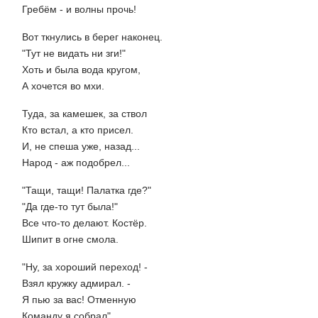
Гребём - и волны прочь!
Вот ткнулись в берег наконец.
"Тут не видать ни зги!"
Хоть и была вода кругом,
А хочется во мхи.
Туда, за камешек, за ствол
Кто встал, а кто присел.
И, не спеша уже, назад...
Народ - аж подобрел...
"Тащи, тащи! Палатка где?"
"Да где-то тут была!"
Все что-то делают. Костёр.
Шипит в огне смола.
"Ну, за хороший переход! -
Взял кружку адмирал. -
Я пью за вас! Отменную
Команду я собрал".