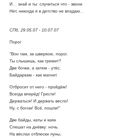
И… знай и ты: случиться что - звони.
Нет, никогда я в детство не впадаю…
СПб, 29.05.07 - 10.07.07
Порог
"Вон там, за шверкою, порог.
Ты слышишь, как гремит?
Две бочки, а затем - утёс,
Байдаркам - как магнит.
Отбросит от него - пройдём!
Всегда вперёд! Грести!
Держаться! И держать весло!
Ну, с богом! Всё, пошли!"
Две байды, каты и каяк
Спешат на днёвку: ночь.
На вёслах отблески луны,