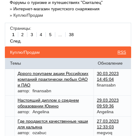
Форумы о туризме и путешествиях "Скиталец"
»
Интернет-магазин туристского снаряжения
»
Куплю/Продам
Страницы:
1
2
3
4
5
...
38
След.
Куплю/Продам
RSS
Темы
Обновление
Дорого покупаем акции Российских
30.03.2023
компаний практически любых ОАО
14:45:04
и ПАО
finansabn
автор:
finansabn
Настоящий диплом о среднем
29.03.2023
образовании Юрино
09:59:36
автор:
Angelina
Angelina
Где продаются качественные чаши
27.03.2023
для кальяна
12:33:03
автор:
ozabuc
megvoq