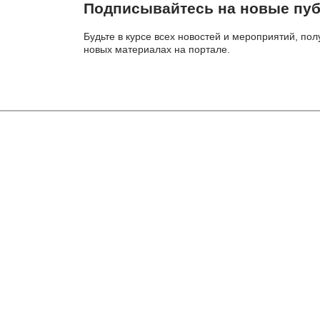
Подписывайтесь на новые пуб
Будьте в курсе всех новостей и мероприятий, по
новых материалах на портале.
О ПОРТАЛЕ
Туристический портал «Скиталец» создан любителями 
Здесь вы найдете много интересных статей, отчетов о 
стихов и заметок об интересных и необычных приключе