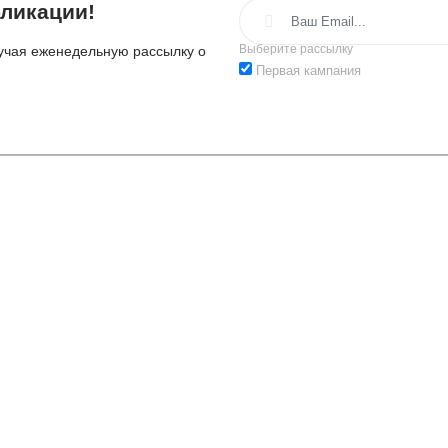
ликации!
Выберите рассылку
лучая еженедельную рассылку о
Первая кампания
путешествовать.
походах, море фотографий,
ниях.