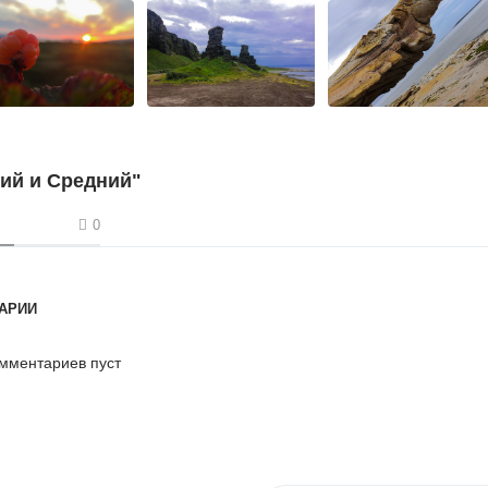
ий и Средний"
0
АРИИ
мментариев пуст