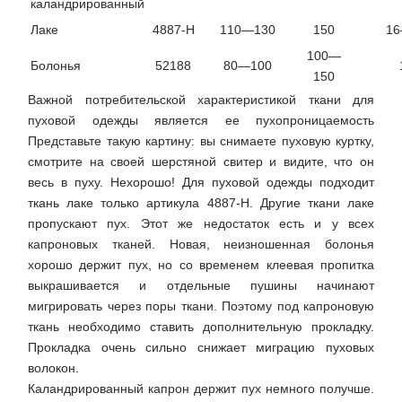
каландрированный
Лаке
4887-Н
110—130
150
1
100—
Болонья
52188
80—100
150
Важной потребительской характеристикой ткани для
пуховой одежды является ее пухопроницаемость
Представьте такую картину: вы снимаете пуховую куртку,
смотрите на своей шерстяной свитер и видите, что он
весь в пуху. Нехорошо! Для пуховой одежды подходит
ткань лаке только артикула 4887-Н. Другие ткани лаке
пропускают пух. Этот же недостаток есть и у всех
капроновых тканей. Новая, неизношенная болонья
хорошо держит пух, но со временем клеевая пропитка
выкрашивается и отдельные пушины начинают
мигрировать через поры ткани. Поэтому под капроновую
ткань необходимо ставить дополнительную прокладку.
Прокладка очень сильно снижает миграцию пуховых
волокон.
Каландрированный капрон держит пух немного получше.