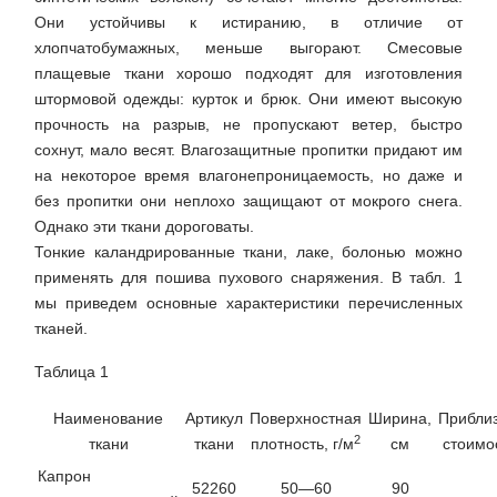
Они устойчивы к истиранию, в отличие от
хлопчатобумажных, меньше выгорают. Смесовые
плащевые ткани хорошо подходят для изготовления
штормовой одежды: курток и брюк. Они имеют высокую
прочность на разрыв, не пропускают ветер, быстро
сохнут, мало весят. Влагозащитные пропитки придают им
на некоторое время влагонепроницаемость, но даже и
без пропитки они неплохо защищают от мокрого снега.
Однако эти ткани дороговаты.
Тонкие каландрированные ткани, лаке, болонью можно
применять для пошива пухового снаряжения. В табл. 1
мы приведем основные характеристики перечисленных
тканей.
Таблица 1
Наименование
Артикул
Поверхностная
Ширина,
Прибли
2
ткани
ткани
плотность, г/м
см
стоимо
Капрон
52260
50—60
90