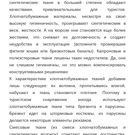
синтетические ткани в большей степени обладают
качествами, привлекательными для туристов.
Хлопчатобумажные материалы, несмотря на свою
высокую гигиеничность, проигрывают синтетическим в
весе, жесткости. А на морозе они становятся еще более
жесткими, что снижает их долговечность и создает
неудобства в эксплуатации (вспомните промерзшие
фитили кошек или брезентовые бахилы). Капроновые и
полиэстеровые ткани лишены таких недостатков. Да, они
не слишком гигиеничны, но это можно компенсировать
конструктивными решениями.
К характеристике хлопчатобумажных тканей добавим
лишь следующее: их волокна, пропитываясь влагой,
набухают и ткань становится плотнее. Поэтому в
туристском снаряжении иногда используют
хлопчатобумажные ткани типа брезента и парусины.
Брезент идет на штормовые костюмы, из парусины
делаются некоторые элементы рюкзаков.
Смесовые ткани (из смеси хлопчатобумажных и
синтетических волокон) сочетают многие достоинства.