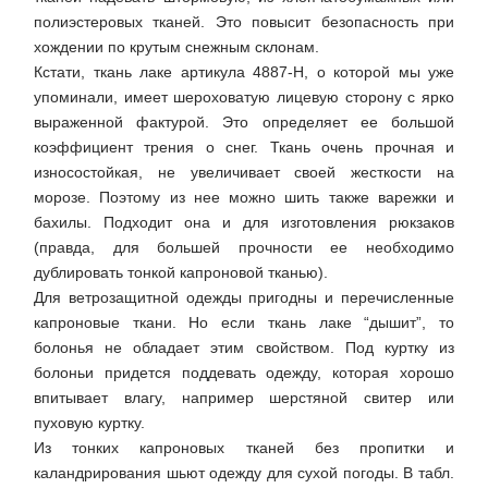
полиэстеровых тканей. Это повысит безопасность при
хождении по крутым снежным склонам.
Кстати, ткань лаке артикула 4887-Н, о которой мы уже
упоминали, имеет шероховатую лицевую сторону с ярко
выраженной фактурой. Это определяет ее большой
коэффициент трения о снег. Ткань очень прочная и
износостойкая, не увеличивает своей жесткости на
морозе. Поэтому из нее можно шить также варежки и
бахилы. Подходит она и для изготовления рюкзаков
(правда, для большей прочности ее необходимо
дублировать тонкой капроновой тканью).
Для ветрозащитной одежды пригодны и перечисленные
капроновые ткани. Но если ткань лаке “дышит”, то
болонья не обладает этим свойством. Под куртку из
болоньи придется поддевать одежду, которая хорошо
впитывает влагу, например шерстяной свитер или
пуховую куртку.
Из тонких капроновых тканей без пропитки и
каландрирования шьют одежду для сухой погоды. В табл.