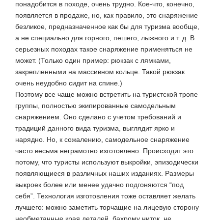
понадобится в походе, очень трудно. Кое-что, конечно,
появляется в продаже, но, как правило, это снаряжение
безликое, предназначенное как бы для туризма вообще,
а не специально для горного, пешего, лыжного и т. д. В
серьезных походах такое снаряжение применяться не
может. (Только один пример: рюкзак с лямками,
закрепленными на массивном кольце. Такой рюкзак
очень неудобно сидит на спине.)
Поэтому все чаще можно встретить на туристской тропе
группы, полностью экипированные самодельным
снаряжением. Оно сделано с учетом требований и
традиций данного вида туризма, выглядит ярко и
нарядно. Но, к сожалению, самодельное снаряжение
часто весьма неграмотно изготовлено. Происходит это
потому, что туристы используют выкройки, эпизодически
появляющиеся в различных наших изданиях. Размеры
выкроек более или менее удачно подгоняются “под
себя”. Технология изготовления тоже оставляет желать
лучшего: можно заметить торчащие на лицевую сторону
необметанные края деталей, бахрому ниток, не