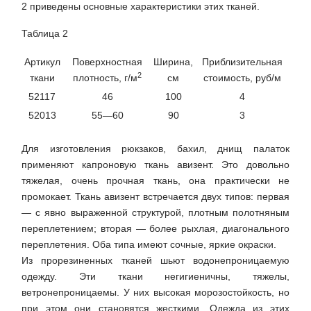
2 приведены основные характеристики этих тканей.
Таблица 2
Артикул
Поверхностная
Ширина,
Приблизительная
2
ткани
плотность, г/м
см
стоимость, руб/м
52117
46
100
4
52013
55—60
90
3
Для изготовления рюкзаков, бахил, днищ палаток
применяют капроновую ткань авизент. Это довольно
тяжелая, очень прочная ткань, она практически не
промокает. Ткань авизент встречается двух типов: первая
— с явно выраженной структурой, плотным полотняным
переплетением; вторая — более рыхлая, диагонального
переплетения. Оба типа имеют сочные, яркие окраски.
Из прорезиненных тканей шьют водонепроницаемую
одежду. Эти ткани негигиеничны, тяжелы,
ветронепроницаемы. У них высокая морозостойкость, но
при этом они становятся жесткими. Одежда из этих