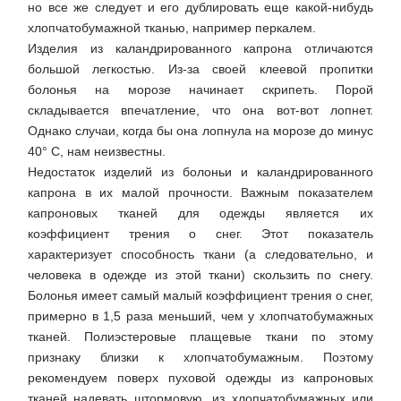
но все же следует и его дублировать еще какой-нибудь
хлопчатобумажной тканью, например перкалем.
Изделия из каландрированного капрона отличаются
большой легкостью. Из-за своей клеевой пропитки
болонья на морозе начинает скрипеть. Порой
складывается впечатление, что она вот-вот лопнет.
Однако случаи, когда бы она лопнула на морозе до минус
40° С, нам неизвестны.
Недостаток изделий из болоньи и каландрированного
капрона в их малой прочности. Важным показателем
капроновых тканей для одежды является их
коэффициент трения о снег. Этот показатель
характеризует способность ткани (а следовательно, и
человека в одежде из этой ткани) скользить по снегу.
Болонья имеет самый малый коэффициент трения о снег,
примерно в 1,5 раза меньший, чем у хлопчатобумажных
тканей. Полиэстеровые плащевые ткани по этому
признаку близки к хлопчатобумажным. Поэтому
рекомендуем поверх пуховой одежды из капроновых
тканей надевать штормовую, из хлопчатобумажных или