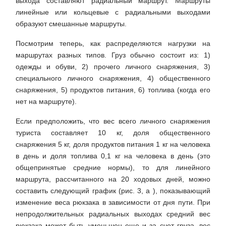
выхода составляют радиальный маршрут. Маршруты
линейные или кольцевые с радиальными выходами
образуют смешанные маршруты.
Посмотрим теперь, как распределяются нагрузки на
маршрутах разных типов. Груз обычно состоит из: 1)
одежды и обуви, 2) прочего личного снаряжения, 3)
специального личного снаряжения, 4) общественного
снаряжения, 5) продуктов питания, 6) топлива (когда его
нет на маршруте).
Если предположить, что вес всего личного снаряжения
туриста составляет 10 кг, доля общественного
снаряжения 5 кг, доля продуктов питания 1 кг на человека
в день и доля топлива 0,1 кг на человека в день (это
общепринятые средние нормы), то для линейного
маршрута, рассчитанного на 20 ходовых дней, можно
составить следующий график (рис. 3, а ), показывающий
изменение веса рюкзака в зависимости от дня пути. При
непродолжительных радиальных выходах средний вес
рюкзака может быть уменьшен еще и за счет груза, вес