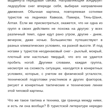
выдвинута передовая связка. Направляющий зондирует
ледорубом снег впереди себя, выбирая направление
движения. Обычная картина, повторяемая сотнями
туристов на ледниках Кавказа, Памира, Тянь-Шаня,
Алтая. Если же присмотреться, окажется, что ни одна из
групп в своих действиях не похожа на другую: у всех
различный темп, одни идут рано утром, другие - днем,
вечером, даже ночью. Большинство путешествуют в
разных климатических условиях, на разной высоте. И под
ногами у туристов неодинаковый снег - рыхлый, мокрый,
плотный или настолько твердый, что его не удается
пробить ногой. Другими словами, каждая группа,
несмотря на схожесть ситуации, находится в конкретных
условиях, которые, с учетом ее физической усталости,
технической подготовки участников и других факторов,
рисуют и конкретные тактические и технические линии
этой типовой картины.
Что же такое тактика и техника, где граница между ними,
и есть ли она вообще? В туристской литературе нередко