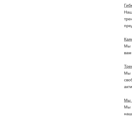
Гиб
Наш
тре
пре
Кая
Мы 
вам
Тре
Мы 
сво
акт
Мы 
Мы 
наш