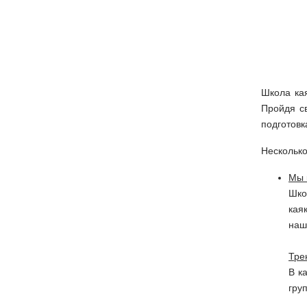
Школа ка
Пройдя с
подготовк
Несколько
Мы 
Шко
кая
наш
Тре
В к
гру