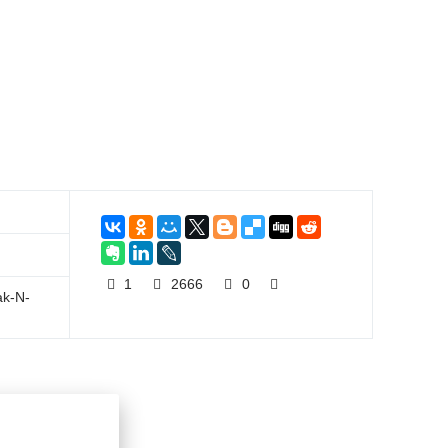
1
2666
0
ak-N-