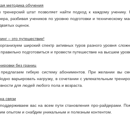
кая методика обучения
 тренерский штат позволяет найти подход к каждому ученику. 
нера, разбивая учеников по уровню подготовки и техническому мас
двзятых оценок.
кинг – это путешествие!
организуем широкий спектр активных туров разного уровня сложн
 правильно подготовиться и провести путешествие на высшем уров
нировки без границ
предлагаем гибкую систему абониментов. При желании вы смо
бодно варьировать нагрузку, в сочетании с увлекательным трени
ивности для людей любого пола и возраста.
на связи
поддерживаем вас на всем пути становления про-райдерами. По
им опытом и снабдим уникальным и полезным контентом.