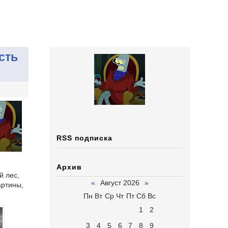
сть
RSS подписка
Архив
й лес,
«
Август 2026
»
артины,
Пн
Вт
Ср
Чт
Пт
Сб
Вс
1
2
3
4
5
6
7
8
9