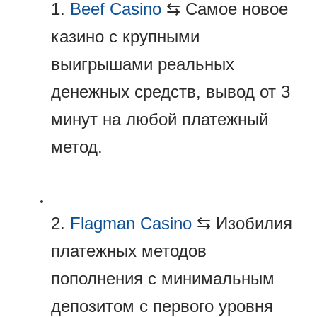
1.
Beef Casino
⇆ Самое новое
казино с крупными
выигрышами реальных
денежных средств, вывод от 3
минут на любой платежный
метод.
2.
Flagman Casino
⇆ Изобилия
платежных методов
пополнения с минимальным
депозитом с первого уровня