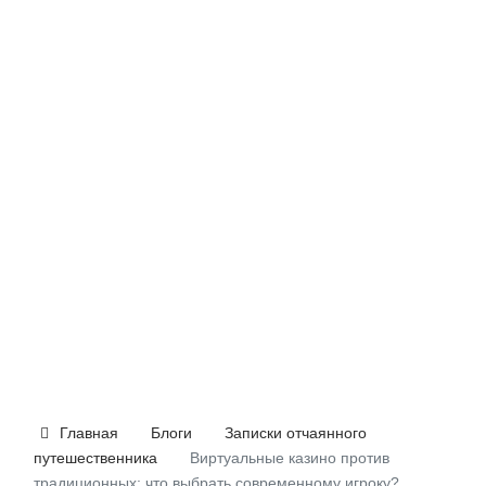
Главная
Блоги
Записки отчаянного
путешественника
Виртуальные казино против
традиционных: что выбрать современному игроку?