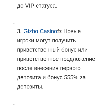
до VIP статуса.
3.
Gizbo Casino
⇆ Новые
игроки могут получить
приветственный бонус или
приветственное предложение
после внесения первого
депозита и бонус 555% за
депозиты.