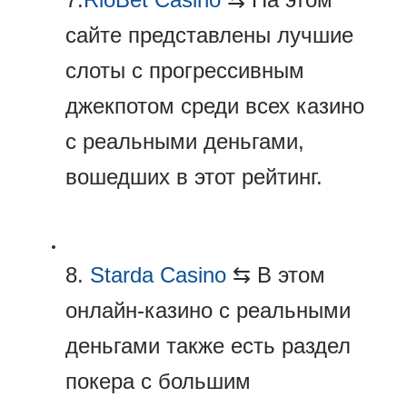
сайте представлены лучшие
слоты с прогрессивным
джекпотом среди всех казино
с реальными деньгами,
вошедших в этот рейтинг.
8.
Starda Casino
⇆ В этом
онлайн-казино с реальными
деньгами также есть раздел
покера с большим