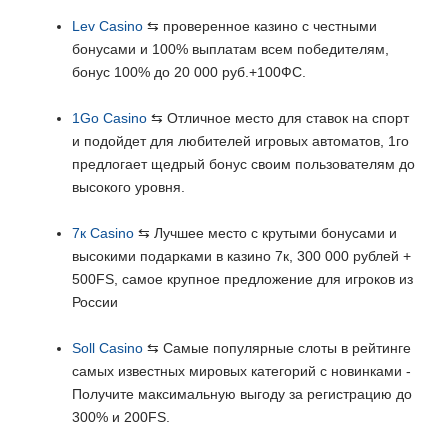
Lev Casino
⇆ проверенное казино с честными
бонусами и 100% выплатам всем победителям,
бонус 100% до 20 000 руб.+100ФС.
1Go Casino
⇆ Отличное место для ставок на спорт
и подойдет для любителей игровых автоматов, 1го
предлогает щедрый бонус своим пользователям до
высокого уровня.
7к Casino
⇆ Лучшее место с крутыми бонусами и
высокими подарками в казино 7к, 300 000 рублей +
500FS, самое крупное предложение для игроков из
России
Soll Casino
⇆ Самые популярные слоты в рейтинге
самых известных мировых категорий с новинками -
Получите максимальную выгоду за регистрацию до
300% и 200FS.