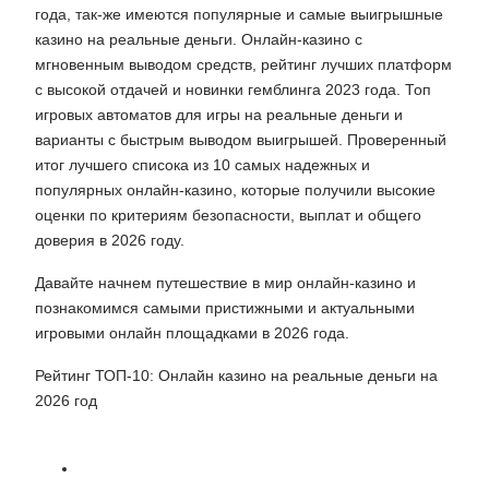
года, так-же имеются популярные и самые выигрышные
казино на реальные деньги. Онлайн-казино с
мгновенным выводом средств, рейтинг лучших платформ
с высокой отдачей и новинки гемблинга 2023 года. Топ
игровых автоматов для игры на реальные деньги и
варианты с быстрым выводом выигрышей. Проверенный
итог лучшего списока из 10 самых надежных и
популярных онлайн-казино, которые получили высокие
оценки по критериям безопасности, выплат и общего
доверия в 2026 году.
Давайте начнем путешествие в мир онлайн-казино и
познакомимся самыми пристижными и актуальными
игровыми онлайн площадками в 2026 года.
Рейтинг ТОП-10: Онлайн казино
на реальные деньги
на
2026 год