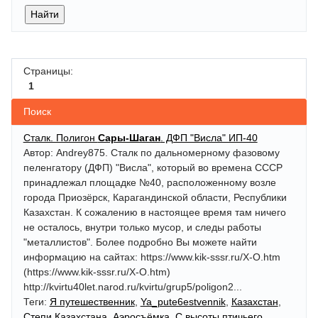
Страницы:
1
Поиск
Сталк. Полигон
Сары-Шаган
. ДФП "Висла" ИП-40
Автор: Andrey875. Сталк по дальномерному фазовому
пеленгатору (ДФП) "Висла", который во времена СССР
принадлежал площадке №40, расположенному возле
города Приозёрск, Карагандинской области, Республики
Казахстан. К сожалению в настоящее время там ничего
не осталось, внутри только мусор, и следы работы
"металлистов". Более подробно Вы можете найти
информацию на сайтах: https://www.kik-sssr.ru/X-O.htm
(https://www.kik-sssr.ru/X-O.htm)
http://kvirtu40let.narod.ru/kvirtu/grup5/poligon2...
Теги:
Я путешественник
,
Ya_pute6estvennik
,
Казахстан
,
Степи Казахстана
,
Аэросъёмка
,
С высоты птичьего