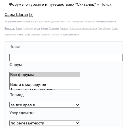
Форумы о туризме и путешествиях "Скиталец"
»
Поиск
Сары-Шаган
[
x
]
Ya_pute6estvennik
Аэросъёмка
видео
Висла
Дальномерны
ДФП
интересно
интересное
Интересные места
Казахстан
Класс
классное
круто
крутое
Отличное
Полигон
С высоты птичьего полёта
Сары-Шаган
Степи
Казахстана
Степь
супер
хорошее
чумавое
чумовое
Я путешественник
Поиск:
Форум:
Период:
Упорядочить: