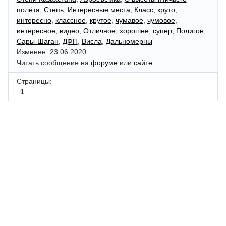
полёта
,
Степь
,
Интересные места
,
Класс
,
круто
,
интересно
,
классное
,
крутое
,
чумавое
,
чумовое
,
интересное
,
видео
,
Отличное
,
хорошее
,
супер
,
Полигон
,
Сары-Шаган
,
ДФП
,
Висла
,
Дальномерны
Изменен: 23.06.2020
Читать сообщение на
форуме
или
сайте
.
Страницы:
1