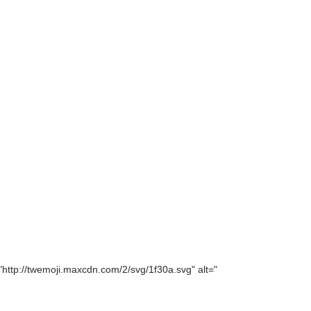
"
http://twemoji.maxcdn.com/2/svg/1f30a.svg
" alt="