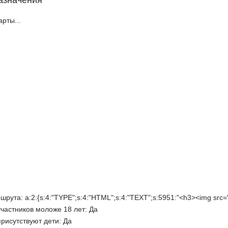
азначения
арты...
ршрута:
a:2:{s:4:"TYPE";s:4:"HTML";s:4:"TEXT";s:5951:"<h3><img src=
частников моложе 18 лет:
Да
присутствуют дети:
Да