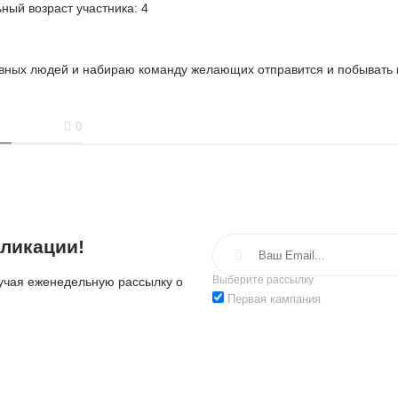
ый возраст участника:
4
вных людей и набираю команду желающих отправится и побывать н
0
ликации!
Выберите рассылку
лучая еженедельную рассылку о
Первая кампания