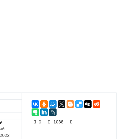
0
1038
ий —
ией
.2022