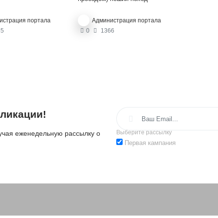
(некоммерческий!) по Г.Алтаю на
катунском хребте: Мульта/
истрация портала
Администрация портала
с.Тихонькая – о. Тальмень –
о.Дарашколь - с.Тюнгур. Пишите:
5
0
1366
vltarasov.78@mail.ru
или в
контакте:
https://vk.com/id311683804
Владимир
ликации!
Выберите рассылку
лучая еженедельную рассылку о
Первая кампания