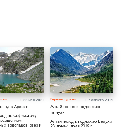
ризм
Горный туризм
23 мая 2021
7 августа 2019
оход в Архызе
Алтай поход к подножию
Белухи
оход по Софийскому
 посещением
Алтай поход к подножию Белухи
ных водопадов, озер и
23 июня-4 июля 2019 г.
 Ай-Юлю с красивейшей
 Главного Кавказского