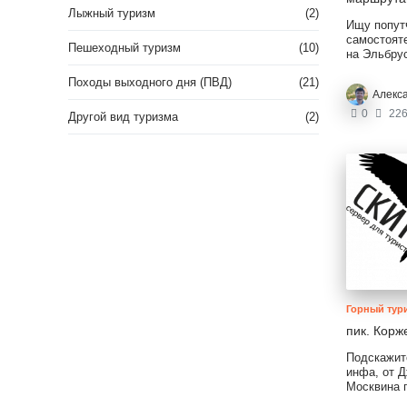
Лыжный туризм
(2)
Ищу попут
самостоят
Пешеходный туризм
(10)
на Эльбрус
июля. Мар
Походы выходного дня (ПВД)
(21)
классическ
Алекс
маршрута
состав 2-6
0
226
Другой вид туризма
(2)
инструктор
Горный тур
пик. Корж
Подскажит
инфа, от 
Москвина 
дойти? В л