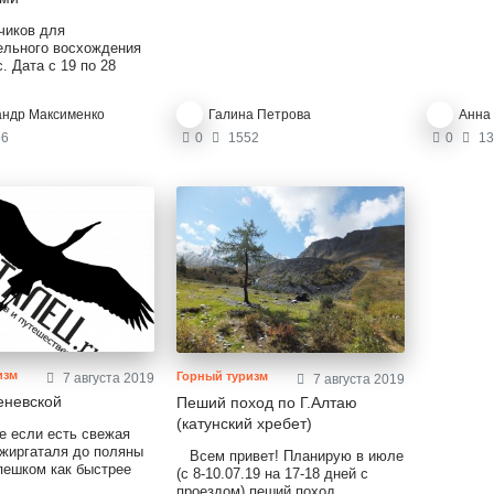
хребта.
чиков для
ельного восхождения
. Дата с 19 по 28
шрут с юга
ий, но с доп.
андр Максименко
Галина Петрова
Анна
ми Оптимальный
 человек. Без
6
0
1552
0
13
ов. Не коммерческое.
изм
Горный туризм
7 августа 2019
7 августа 2019
еневской
Пеший поход по Г.Алтаю
(катунский хребет)
е если есть свежая
Джиргаталя до поляны
Всем привет! Планирую в июле
пешком как быстрее
(с 8-10.07.19 на 17-18 дней с
.сСпасибо!
проездом) пеший поход