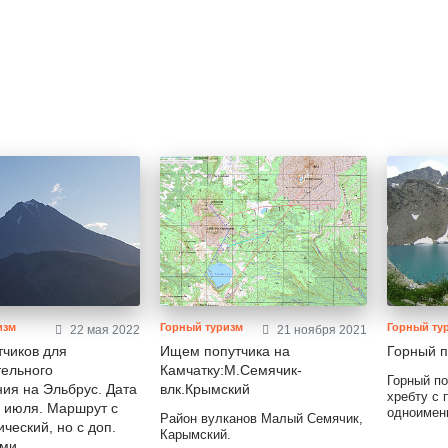
изм
Горный туризм
Горный ту
22 мая 2022
21 ноября 2021
чиков для
Ищем попутчика на
Горный п
тельного
Камчатку:М.Семячик-
Горный п
ия на Эльбрус. Дата
влк.Крымский
хребту с
8 июля. Маршрут с
одноимен
Район вулканов Малый Семячик,
ический, но с доп.
перевала
Карымский.
панорамой
ами