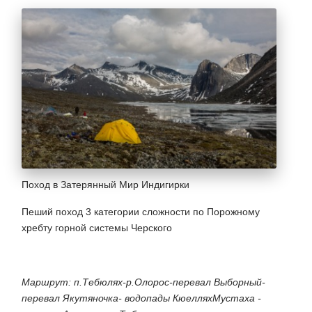
Поход в Затерянный Мир Индигирки
Пеший поход 3 категории сложности по Порожному
хребту горной системы Черского
Маршрут: п.Тебюлях-р.Олорос-перевал Выборный-
перевал Якутяночка- водопады КюелляхМустаха -