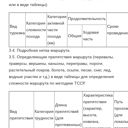
или в виде таблицы).
Категория
Продолжительность
Категория
активной
Вид
Сроки
сложности
части
Ходовая
туризма
проведени
Общая
похода
похода
часть
(км)
3.4. Подробная нитка маршрута.
3.5. Определяющие препятствия маршрута (перевалы,
траверсы, вершины, каньоны, переправы, пороги,
растительный покров, болота, осыпи, пески, снег, лед,
водные участки и т.д.) в виде таблицы для определения
сложности маршрута по методике ТССР.
Характеристика
препятствия
Путь
Длина
(характер,
прохож
Вид
Категория
препятствий
высота,
(для
препятствия
трудности
(для
новизна,
локаль
протяженных)