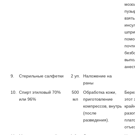
мозо
пузы
взять
инсу
шприц
помо
почт
безб
выпо
анес
9.
Стерильные салфетки
2 уп.
Наложение на
раны
10.
Спирт этиловый 70%
500
Обработка кожи,
Бере
или 96%
мл
приготовление
этот 
компрессов, внутрь
край
(после
разоп
разведения).
плат
отъе