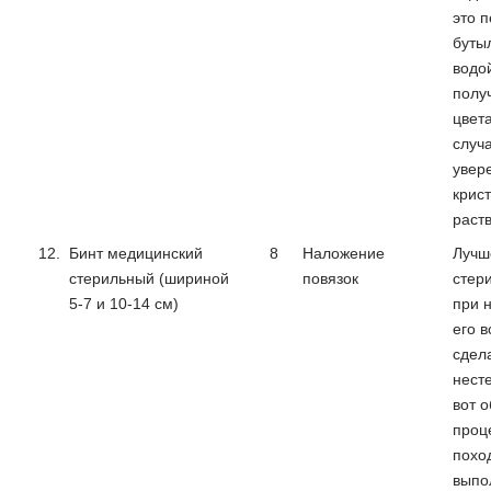
это 
буты
водо
полу
цвета
случ
увер
крис
раст
12.
Бинт медицинский
8
Наложение
Лучш
стерильный (шириной
повязок
стер
5-7 и 10-14 см)
при 
его 
сдел
нест
вот 
проц
похо
выпо