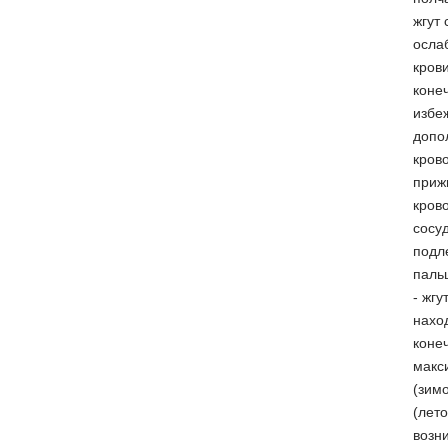
жгут 
осла
кров
коне
избе
допо
кров
приж
кров
сосуд
подл
паль
- жгу
нахо
коне
макс
(зимо
(лет
возни