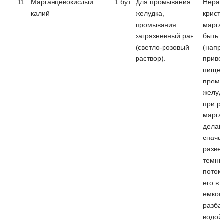
11.
Марганцевокислый
1 бут.
Для промывания
Нера
калий
желудка,
крис
промывания
марг
загрязненный ран
быть
(светло-розовый
(нап
раствор).
приве
пище
пром
желу
при 
марг
делай
снач
разв
темн
пото
его в
емко
разб
водой