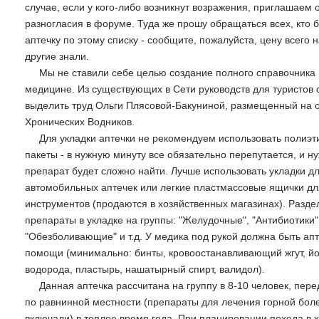
случае, если у кого-либо возникнут возражения, приглашаем 
разногласия в форуме. Туда же прошу обращаться всех, кто б
аптечку по этому списку - сообщите, пожалуйста, цену всего 
другие знали.
Мы не ставили себе целью создание полного справочника
медицине. Из существующих в Сети руководств для туристов 
выделить труд Ольги Плясовой-Бакуниной, размещенный на 
Хронических Водников.
Для укладки аптечки не рекомендуем использовать полиэ
пакеты - в нужную минуту все обязательно перепутается, и н
препарат будет сложно найти. Лучше использовать укладки д
автомобильных аптечек или легкие пластмассовые ящички дл
инструментов (продаются в хозяйственных магазинах). Разде
препараты в укладке на группы: "Желудочные", "Антибиотики"
"Обезболивающие" и т.д. У медика под рукой должна быть ап
помощи (минимально: бинты, кровоостанавливающий жгут, йо
водорода, пластырь, нашатырный спирт, валидол).
Данная аптечка рассчитана на группу в 8-10 человек, пе
по равнинной местности (препараты для лечения горной бол
включали) в теплое время года. При планировании похода в 