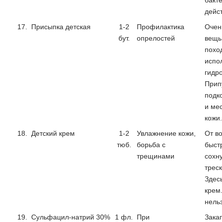
бакт
дейс
17.
Присыпка детская
1-2
Профилактика
Очен
бут.
опрелостей
вещь
похо
испо
гидр
Прип
подк
и ме
кожи.
18.
Детский крем
1-2
Увлажнение кожи,
От в
тюб.
борьба с
быст
трещинами
сохну
треск
Здес
крем.
нельз
19.
Сульфацил-натрий 30%
1 фл.
При
Закап