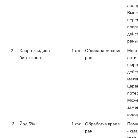
анаэ
Вмест
пере
повр
дейс
раны
2.
Хлоргексидина
1 фл.
Обеззараживание
Мест
биглюконат
ран
анти
широ
дейс
мелк
цара
поте
Може
заме
водо
3.
Йод 5%
1 фл.
Обработка краев
Помн
ран
- сма