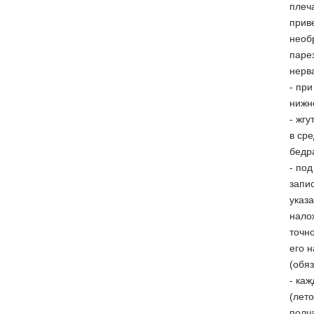
плеч
приве
необ
паре
нерва
- пр
нижн
- жгу
в ср
бедр
- под
запис
указ
нало
точн
его 
(обяз
- каж
(лет
полч