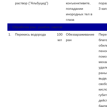
раствор ("Альбуцид")
конъюнктивите,
пора
попадании
3 кап
инородных тел в
глаза
2. Обработка ран, ушибов, ожогов
1.
Перекись водорода
100
Обеззараживание
Пере
мл
ран
благ
обил
пено
помо
меха
удал
раны
выде
своб
кисл
губи
дейс
бакт