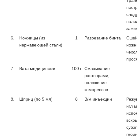
Тран
пост
след
нало
зажи
6.
Ножницы (из
1
Разрезание бинта
Сшей
нержавеющей стали)
ножн
чехо
прос
7.
Вата медицинская
100 г
Смазывание
растворами,
наложение
компрессов
8.
Шприц (по 5 мл)
8
В/м инъекции
Режу
игл 
испо
вскр
субэ
гной