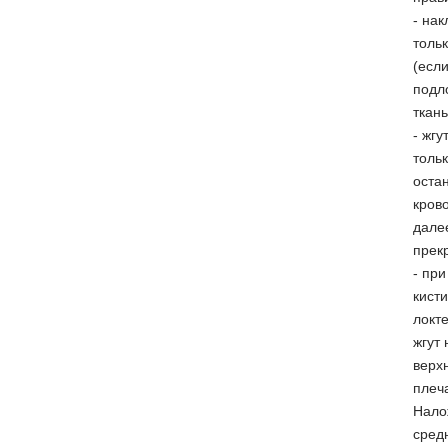
- нак
толь
(если
подл
ткань
- жгу
тольк
оста
кров
дале
прекр
- пр
кисти
локте
жгут 
верх
плеч
Нало
сред