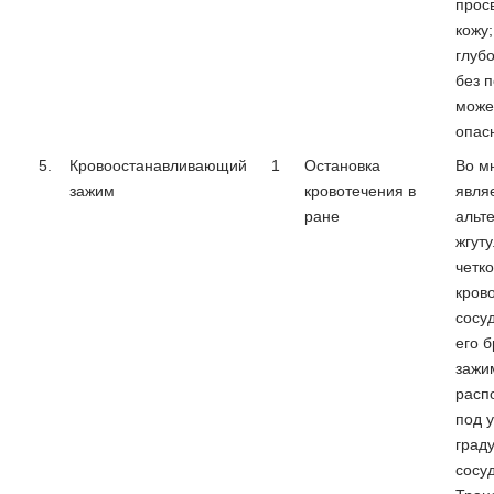
прос
кожу;
глуб
без п
може
опас
5.
Кровоостанавливающий
1
Остановка
Во м
зажим
кровотечения в
явля
ране
альт
жгуту
четк
кров
сосуд
его 
зажи
расп
под 
граду
сосуд