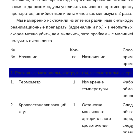
время года рекомендуем увеличить количество противопрост
препаратов, антибиотиков и витаминов как минимум в 2 раза.
Мы намеренно исключили из аптечки различные сильнод
реанимационные препараты (адреналин и пр.) - в неопытных
скорее можно убить, чем вылечить, зато проблемы с милици
получить очень легко.
№
Кол-
Спос
№
Название
во
Назначение
прим
прим
1. Расходные материалы, инструменты, вспомогательные сре
1.
Термометр
1
Измерение
Фабр
температуры
обмо
пено
2.
Кровоостанавливающий
1
Остановка
След
жгут
массивного
обяз
артериального
поря
кровотечения
след
прав