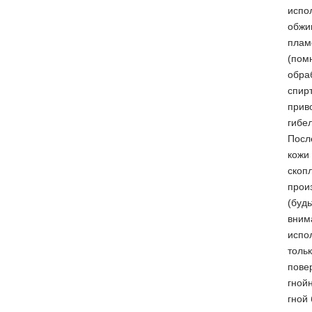
испо
обжи
плам
(пом
обра
спир
прив
гибел
Посл
кожи
скоп
прои
(будь
вним
испо
толь
пове
гнойн
гной