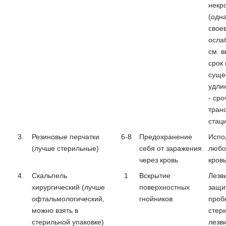
некр
(одна
свое
ослаб
см. в
срок
суще
удли
- сро
тран
стац
3.
Резиновые перчатки
6-8
Предохранение
Испо
(лучше стерильные)
себя от заражения
любо
через кровь
кров
4.
Скальпель
1
Вскрытие
Лезв
хирургический (лучше
поверхностных
защи
офтальмологический,
гнойников
проб
можно взять в
стер
стерильной упаковке)
лезв