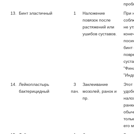
проб
13.
Бинт эластичный
1
Наложение
При 
повязок после
собл
растяжений или
не ут
ушибов суставов.
коне
поси
бинт
повр
суста
"Фин
"Инд
14.
Лейкопластырь
3
Заклеивание
Этот
бактерицидный
пач.
мозолей, ранок и
удоб
пр.
нало
ранк
обыч
толь
его м