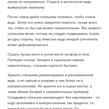
лучше не пользоваться. Стирать в застегнутом виде,
вывернутым наизнанку.
После стирки дайте спальнику полежать, чтобы стекла
вода. Затем его нужно аккуратно повесить, лучше всего
так, чтобы он был как можно горизонтальнее. Вес мокрого
спальника велик, потому не следует подвешивать только
за одну сторону, под тяжестью воды мокрый утеплитель
может деформироваться.
Сушить лучше всего в сухом месте на ветру в тени.
Палящее солнце, батарея и сушильная камера
нежелательны, спальник портится быстрее.
Хранить спальники рекомендовано в расправленном
виде, а не сжатым в упаковке
и тем более не в
компрессионнике. Не храните его в сырых местах, а
также вблизи батарей и нагревательных приборов.
Складывать спальник рекомендуют
без скручивания
– т.е.
надо заталкивать в компрессионник, как придется, т.е.
каждый раз складки были в
новом месте
. От