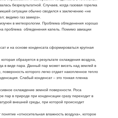
лась безрезультатной. Случаев, когда газовая горелка
никшей ситуации обычно сводился к заключению «не
рел; видимо газ замерз».
 изучен в метеорологии. Проблема обледенения хорошо
учена проблема обледенения капель. Помимо авиации
нсат и на основе конденсата сформироваться крупная
которая образуется в результате охлаждения воздуха,
да в виде пара. Данный пар может висеть над землей в
, поверхность которого легко отдает накопленное тепло
онденсация. Слабый конденсат – это тонкая пленка
нсивное охлаждение земной поверхности. Роса
е пар в природе при конденсации сразу переходит в
атурой внешней среды, при которой происходит
 понятие «относительная влажность воздуха», которое