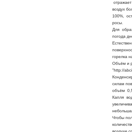
отражает 
воздух бо
100%, ост
росы.
Для образ
погода дн
Естествен
поверхнос
горелка н
Объём и р
"http://ab
Конденсир
силам пов
объём 0,
Капля вод
увеличива
небольшая
Чтобы пол
количеств
воздухе с