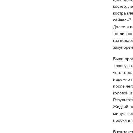
костер, л
костра (л
сейчас»?
Далее я п
топливног
газ подае
закупорен
Были пров
газовую г
чего горе
надежно п
после чег
головой и
Результат
Жидкий га
минут. По
пробки в 
В контекс