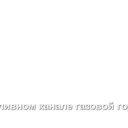
ливном канале газовой г