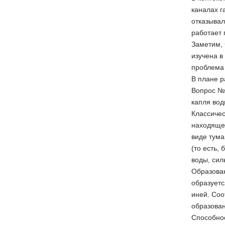
каналах г
отказывал
работает 
Заметим, 
изучена в
проблема 
В плане 
Вопрос №1
капля вод
Классичес
находящег
виде тума
(то есть,
воды, сил
Образован
образуетс
иней. Соо
образован
Способнос