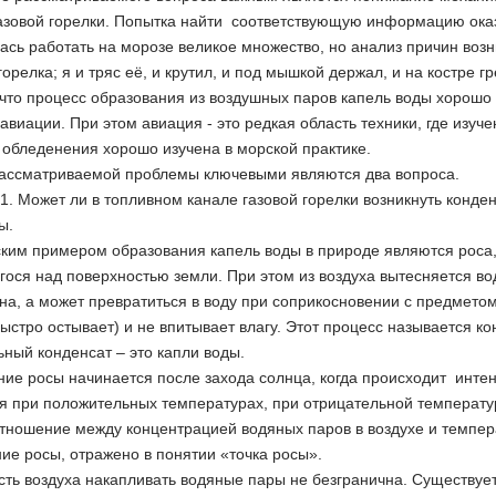
азовой горелки. Попытка найти соответствующую информацию оказа
ась работать на морозе великое множество, но анализ причин воз
горелка; я и тряс её, и крутил, и под мышкой держал, и на костре г
что процесс образования из воздушных паров капель воды хорошо
 авиации. При этом авиация - это редкая область техники, где из
обледенения хорошо изучена в морской практике.
рассматриваемой проблемы ключевыми являются два вопроса.
. Может ли в топливном канале газовой горелки возникнуть конде
ы.
ким примером образования капель воды в природе являются роса, 
ося над поверхностью земли. При этом из воздуха вытесняется во
на, а может превратиться в воду при соприкосновении с предметом
 быстро остывает) и не впитывает влагу. Этот процесс называется к
ьный конденсат – это капли воды.
ие росы начинается после захода солнца, когда происходит инте
я при положительных температурах, при отрицательной температур
тношение между концентрацией водяных паров в воздухе и темпер
ие росы, отражено в понятии «точка росы».
ть воздуха накапливать водяные пары не безгранична. Существует