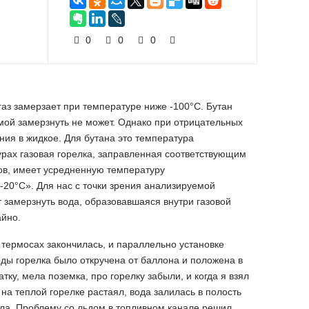
0
0
0
 газ замерзает при температуре ниже -100°С. Бутан
имой замерзнуть не может. Однако при отрицательных
ния в жидкое. Для бутана это температура
урах газовая горелка, заправленная соответствующим
зов, имеет усредненную температуру
-20°С». Для нас с точки зрения анализируемой
т замерзнуть вода, образовавшаяся внутри газовой
айно.
 термосах закончилась, и параллельно установке
оды горелка было откручена от баллона и положена в
тку, мела поземка, про горелку забыли, и когда я взял
 на теплой горелке растаял, вода залилась в полость
нела. Проблему со льдом в топливном канале решил