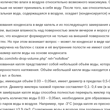
количество влаги в воздухе относительно возможного максимума. 
льше не может принимать в себя воду. После того, как относитель
альная вода, содержащаяся в воздухе, оседает (конденсируется) 
ования конденсата в виде капель и их последующего замерзания
ем, высокая влажность над поверхностью земли вечером и мороз 
но, что конденсат формируется не только на внешней поверхности 
тях. Но при этом возникает вопрос – может ли конденсат в виде к
акручена на баллон с газом и её внутренние полости не имеют со
азмер капли воды на основе конденсата
cibc.com/info-drop-volume.php" rel="nofollow"
ованная капля представляет собой небольшой объём воды, котор
ерхностного натяжения. Объём небольшой капли воды находится в 
5 мл и более.
ы, имеющая объём 0.03 – 0,05мл, имеет диаметр в пределах 0,5-
ется. Диаметр жиклера газовой горелки составляет 0,1- 0,4 мм (в з
 замёрзшая капля воды способна полностью перекрыть жиклер го
учить количество воды 0.03 – 0,05мл, необходимое для образова
о паров воды в воздухе. Например, при -3°С (когда капля из пресн
оставляет ≈3,9 г/м3. Содержание воды в воздухе при различных то