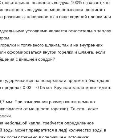
Относительная влажность воздуха 100% означает, что
ная влажность воздуха по мере остывания достигает
на различных поверхностях в виде водяной пленки или
 идеальными условиями является относительно теплая
утром.
горелки и топливного шланга, так и на внутренних
апли сформироваться внутри горелки и шланга, если
общения с внешней средой?
ая удерживается на поверхности предмета благодаря
пределах 0.03 – 0.05 мл. Крупная капля может иметь
0,7 мм. При замерзании размер капли немного
ависимости от мощности горелки). То есть, даже
релки.
ния небольшой капли, требуется определенное
ой воды может превратится в лед) количество воды в
чках росы отражено в следующем источнике: