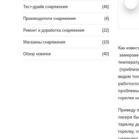
Тест-драйв снаряжения
(46)
Производители снаряжения
(4)
Ремонт и доработка снаряжения
(22)
Магазины снаряжения
(10)
Как извес
Обзор новинок
(40)
замерзает
температу
(приблизи
видом топ
работоспо
проблемы 
горелки н
Приведу п
лагеря бы
тарелку д
горелку, 
цилиндра,