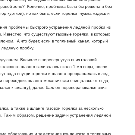
ндровой зоне? Конечно, проблема была бы решена и без
д курткой), но как быть, если горелка нужна «здесь и
ения проблемы быстрого устранения ледяной пробки из
. Известно, что существуют газовые горелки, в которых
аллоном. А что будет, если в топливный канал, который
ь ледяную пробку.
едующем. Вначале в перевернутую вниз головой
опливного шланга заливалось около 1 мл воды, после
ут вода внутри горелки и шланга превращалась в лед,
и переходник шланга механически очищалась от льда,
чался к шлангу), далее баллон переворачивался вниз
лки, а также в шланге газовой горелки за несколько
ы. Таким образом, решение задачи устранения ледяной
.
зма образования и замерзания конденсата в топливных