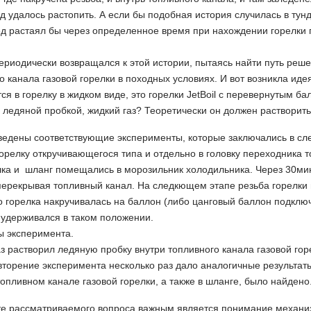
ед удалось растопить. А если бы подобная история случилась в ту
ед растаял бы через определенное время при нахождении горелки по
ериодически возвращался к этой истории, пытаясь найти путь реш
о канала газовой горелки в походных условиях. И вот возникла идея
тся в горелку в жидком виде, это горелки JetBoil с перевернутым б
 ледяной пробкой, жидкий газ? Теоретически он должен растворит
едены соответствующие эксперименты, которые заключались в сл
орелку откручивающегося типа и отдельно в головку переходника т
лка и шланг помещались в морозильник холодильника. Через 30мин
ерекрывая топливный канал. На следкющем этапе резьба горелки 
о горелка накручивалась на баллон (либо цанговый баллон подклю
 удерживался в таком положении.
ы эксперимента.
з растворил ледяную пробку внутри топливного канала газовой горе
вторение эксперимента несколько раз дало аналогичные результат
топливном канале газовой горелки, а также в шланге, было найдено
те рассматриваемого вопроса важным является понимание механи