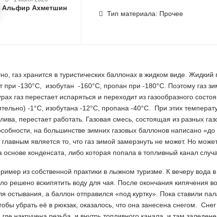
Альфир Ахметшин
Тип материала: Прочее
тно, газ хранится в туристических баллонах в жидком виде. Жидкий
 при -130°С, изобутан -160°С, пропан при -180°С. Поэтому газ з
рах газ перестает испаряться и переходит из газообразного состоя
тельно) -1°С, изобутана -12°С, пропана -40°С. При этих температ
лива, перестает работать. Газовая смесь, состоящая из разных га
собности, на большинстве зимних газовых баллонов написано «до 
главным является то, что газ зимой замерзнуть не может. Но може
а основе конденсата, либо которая попала в топливный канал случ
ример из собственной практики в лыжном туризме. К вечеру вода в
ло решено вскипятить воду для чая. После окончания кипячения в
ля остывания, а баллон отправился «под куртку». Пока ставили пала
чтобы убрать её в рюкзак, оказалось, что она занесена снегом. Снег
 где накручена резьба, и внутрь топливного канала, и там заледе