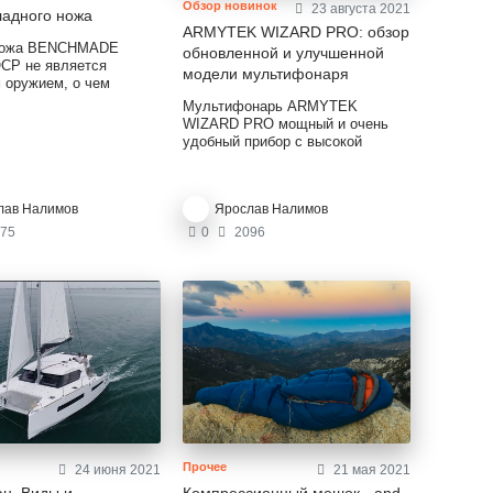
Обзор новинок
23 августа 2021
ладного ножа
ARMYTEK WIZARD PRO: обзор
ножа BENCHMADE
обновленной и улучшенной
CP не является
модели мультифонаря
 оружием, о чем
 сертификате.
Мультифонарь ARMYTEK
 и оригинальный нож
WIZARD PRO мощный и очень
езаменимым
удобный прибор с высокой
ом в бытовых делах,
производительностью. Фонарь
 использовать для
подходит для освещения на
дуктов в поездке, в
близком и дальнем расстоянии.
одойдет для срезания
лав Налимов
Ярослав Налимов
Устройство имеет высокие
 заточки колышков.
качественные характеристики:
75
0
2096
ударопрочность и
водонепроницаемость. Прибор
станет незаменимым
аксессуаром для тех, кто
предпочитает проводить время в
походах, на охоте или рыбалке, и
просто на отдыхе в лесу или в
горах.
Прочее
24 июня 2021
21 мая 2021