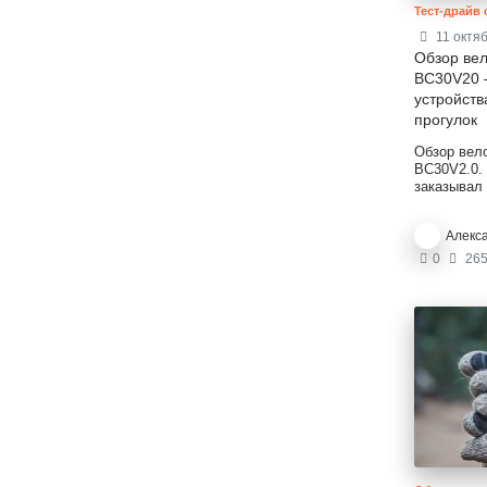
Тест-драйв
11 октя
Обзор ве
BC30V20 
устройств
прогулок
Обзор вел
BC30V2.0.
заказывал
версии ВС
является 
Алекс
моего стар
обзоре я б
0
265
новинку с 
впечатлен
тестирова