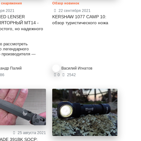
Обзор новинок
в снаряжения
22 сентября 2021
бря 2021
KERSHAW 1077 CAMP 10:
LED LENSER
обзор туристического ножа
ЛЯТОРНЫЙ MT14 -
остого, но надежного
ю рассмотреть
ю легендарного
о производителя —
ед Ленсер MT14.
 эту модель, потому
сандр Палий
Василий Игнатов
е нужен
кциональный фонарь с
86
0
2542
ими режимами работы.
точно одного варианта
наря. Ну, и конечно,
онструкция, хорошие
ие характеристики.
етание я нашел именно
 МТ14.
25 августа 2021
DE 391BK SOCP: