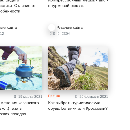
н. Виды и
Компрессионный мешок - and -
истики. Отличие от
штурмовой рюкзак
собенности
кция сайта
Редакция сайта
12
0
2304
Прочее
19 марта 2021
25 февраля 2021
менения казанского
Как выбрать туристическую
ько ;) газа в
обувь: Ботинки или Кроссовки?
еских походах.