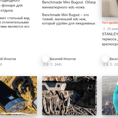
етодиодного
Benchmade Mini Bugout. Обзор
о фонаря для
миниатюрного edc-ножа
 отдыха
Benchmade Mini Bugout – это
меет стильный вид.
тонкий, маленький edc-нож,
 отличительными
Тест-драй
который удобен для ежедневных
тями являются его
задач.
25 ноя
е размеры и легкость
STANLEY 
точно мощной
термоса 
 яркости освещения.
дели выполнен из
краткоср
ого алюминиевого
атериал обладает
показателями
ий Игнатов
Василий Игнатов
Васи
ности и
ницаемости.
0
0
2441
0
22