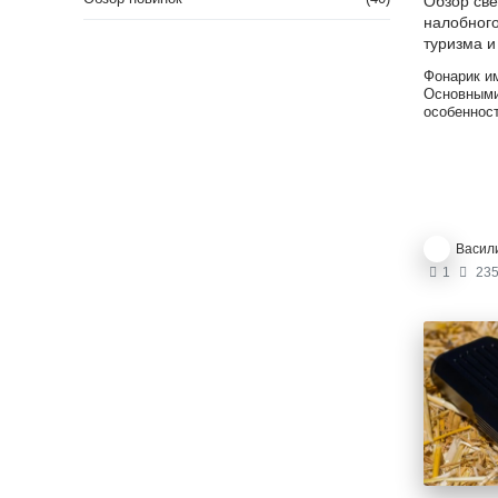
Обзор св
налобног
туризма и
Фонарик и
Основными
особеннос
компактны
при доста
выработке
Корпус мо
авиационн
сплава. М
высокими 
Васил
ударопроч
водонепро
1
235