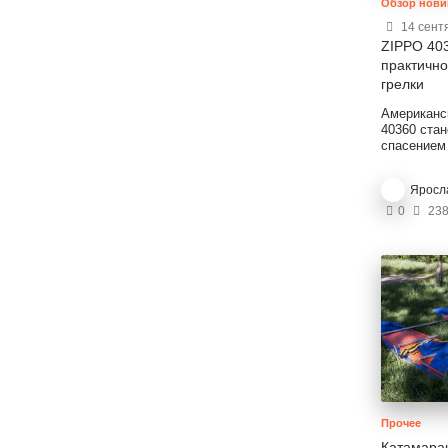
Обзор нови
14 сент
ZIPPO 403
практично
грелки
Американс
40360 ста
спасением
а также зи
ночи. Обо
Яросл
бесперебой
часов на о
0
238
топливом. 
походы, н
трассу, и 
в тепле, и
Прочее
Катамара