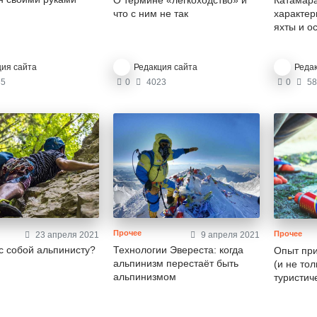
Катамара
О термине «легкоходство» и
характер
что с ним не так
яхты и о
ция сайта
Редакция сайта
Реда
5
0
4023
0
58
Прочее
Прочее
23 апреля 2021
9 апреля 2021
 с собой альпинисту?
Технологии Эвереста: когда
Опыт при
альпинизм перестаёт быть
(и не тол
альпинизмом
туристич