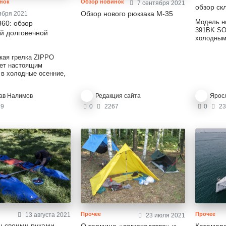
Обзор новинок
нок
7 сентября 2021
обзор ск
Обзор нового рюкзака М-35
ября 2021
Модель 
60: обзор
391BK SO
й долговечной
холодным
сказано в
Стильный
кая грелка ZIPPO
станет н
нет настоящим
помощник
 в холодные осенние,
его можно
мние морозные дни и
резки про
греватель
лесу он п
ав Налимов
Редакция сайта
Ярос
но работает до 6
веток или
дной заправке
9
0
2267
0
23
Берите его с собой в
а рыбалку или лыжную
ваши руки будут всегда
 не обморозите пальцы.
Прочее
Прочее
13 августа 2021
23 июля 2021
н своими руками