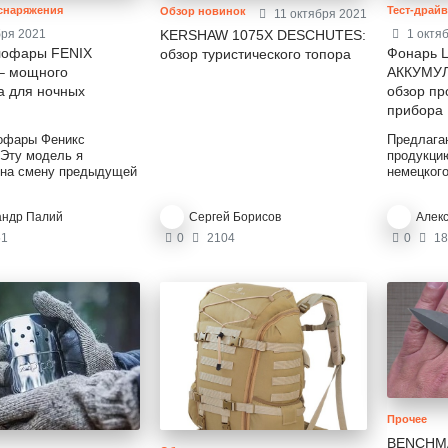
Тест-драй
 снаряжения
Обзор новинок
11 октября 2021
1 октя
KERSHAW 1075X DESCHUTES:
бря 2021
Фонарь 
лофары FENIX
обзор туристического топора
АККУМУ
– мощного
обзор пр
а для ночных
прибора
Предлага
офары Феникс
продукци
 Эту модель я
немецког
 на смену предыдущей
фонарь Л
30. Велофара
Приобрел
улучшенным вариантом
андр Палий
Сергей Борисов
Алек
что мне н
ого устройства. В этом
многофун
уду сравнивать
1
0
2104
0
18
нескольк
ВС30, делиться
Мне доста
иями от
работы фо
ния.
крепкая к
техническ
Такое соч
в модели
Прочее
BENCHMA