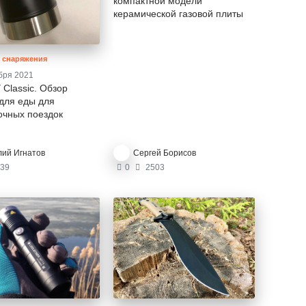
компактной модели
керамической газовой плиты
в снаряжения
бря 2021
Classic. Обзор
для еды для
очных поездок
лий Игнатов
Сергей Борисов
39
0
2503