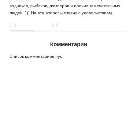
водников, рыбаков, джиперов и прочих замечательных
людей. ))) На все вопросы отвечу с удовольствием.
0
0
Комментарии
Список комментариев пуст
Подписывайтесь на новые
публикации!
Будьте в курсе всех новостей и мероприятий, получая
еженедельную рассылку о новых материалах на портале.