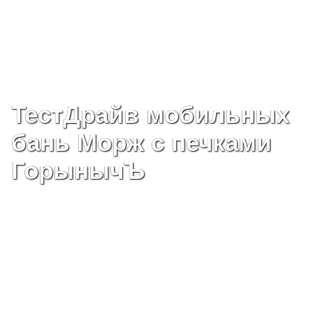
ТестДрайв мобильных
бань Морж с печками
ГорынычЪ