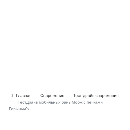
Главная
Снаряжение
Тест-драйв снаряжения
ТестДрайв мобильных бань Морж с печками
ГорынычЪ