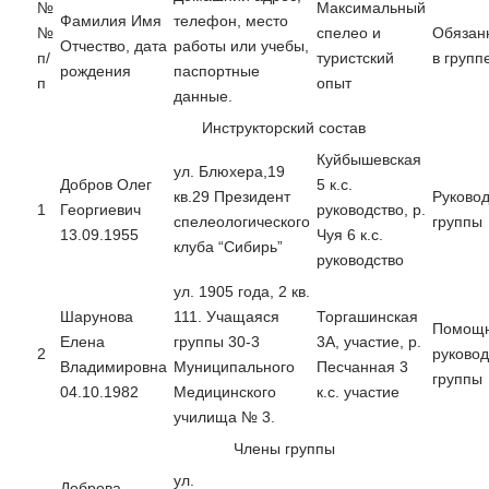
№
Максимальный
Фамилия Имя
телефон, место
№
спелео и
Обязан
Отчество, дата
работы или учебы,
п/
туристский
в групп
рождения
паспортные
п
опыт
данные.
Инструкторский состав
Куйбышевская
ул. Блюхера,19
Добров
Олег
5 к.с.
кв.29 Президент
Руково
1
Георгиевич
руководство, р.
спелеологического
группы
13.09.1955
Чуя 6 к.с.
клуба “Сибирь”
руководство
ул. 1905 года, 2 кв.
Шарунова
111. Учащаяся
Торгашинская
Помощ
Елена
группы 30-3
3А, участие, р.
2
руково
Владимировна
Муниципального
Песчанная 3
группы
04.10.1982
Медицинского
к.с. участие
училища № 3.
Члены группы
ул.
Доброва