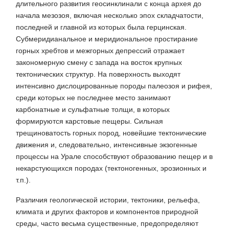
длительного развития геосинклинали с конца архея до
начала мезозоя, включая несколько эпох складчатости,
последней и главной из которых была герцинская.
Субмеридианальное и меридиональное простирание
горных хребтов и межгорных депрессий отражает
закономерную смену с запада на восток крупных
тектонических структур. На поверхность выходят
интенсивно дислоцированные породы палеозоя и рифея,
среди которых не последнее место занимают
карбонатные и сульфатные толщи, в которых
формируются карстовые пещеры. Сильная
трещиноватость горных пород, новейшие тектонические
движения и, следовательно, интенсивные экзогенные
процессы на Урале способствуют образованию пещер и в
некарстующихся породах (тектоногенных, эрозионных и
т.п.).
Различия геологической истории, тектоники, рельефа,
климата и других факторов и компонентов природной
среды, часто весьма существенные, предопределяют