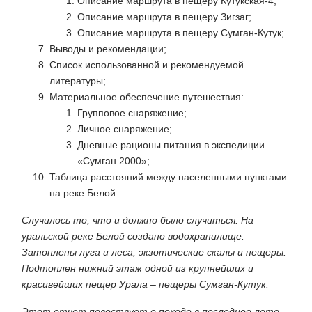
Описание маршрута в пещеру Кутукская-4
;
Описание маршрута в пещеру Зигзаг
;
Описание маршрута в пещеру Сумган-Кутук
;
Выводы и рекомендации
;
Список использованной и рекомендуемой
литературы
;
Материальное обеспечение путешествия
:
Групповое снаряжение
;
Личное снаряжение
;
Дневные рационы питания в экспедиции
«Сумган 2000»
;
Таблица расстояний между населенными пунктами
на реке Белой
Случилось то, что и должно было случиться. На
уральской реке Белой создано водохранилище.
Затоплены луга и леса, экзотические скалы и пещеры.
Подтоплен нижний этаж одной из крупнейших и
красивейших пещер Урала – пещеры Сумган-Кутук.
Этот отчет повествует о походе в последнее лето