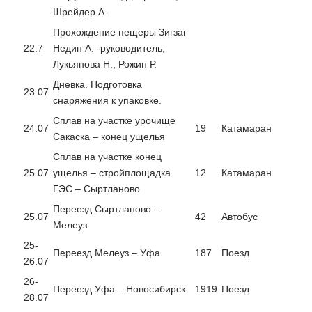
Шрейдер А.
Прохождение пещеры Зигзаг
22.7
Недин А. -руководитель,
Лукьянова Н., Рожин Р.
Дневка. Подготовка
23.07
снаряжения к упаковке.
Сплав на участке урочище
24.07
19
Катамаран
Сакаска – конец ущелья
Сплав на участке конец
25.07
ущелья – стройплощадка
12
Катамаран
ГЭС – Сыртланово
Переезд Сыртланово –
25.07
42
Автобус
Мелеуз
25-
Переезд Мелеуз – Уфа
187
Поезд
26.07
26-
Переезд Уфа – Новосибирск
1919
Поезд
28.07