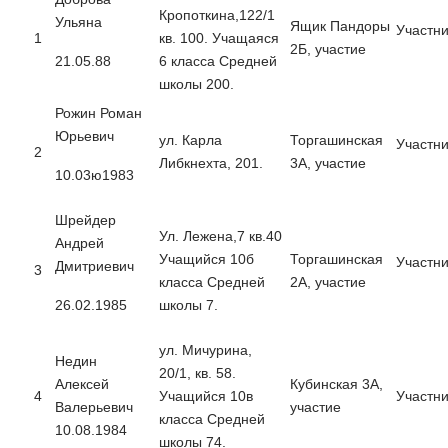
Кропоткина,122/1
Ульяна
Ящик Пандоры
Участни
1
кв. 100. Учащаяся
2Б, участие
21.05.88
6 класса Средней
школы 200.
Рожин
Роман
Юрьевич
ул. Карла
Торгашинская
Участни
2
Либкнехта, 201.
3А, участие
10.03ю1983
Шрейдер
Ул. Лежена,7 кв.40
Андрей
Учащийся 10б
Торгашинская
Участни
Дмитриевич
3
класса Средней
2А, участие
26.02.1985
школы 7.
ул. Мичурина,
Недин
20/1, кв. 58.
Алексей
Кубинская 3А,
4
Учащийся 10в
Участни
Валерьевич
участие
класса Средней
10.08.1984
школы 74.