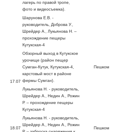
лагерь по правой тропе,
фото и видеосъемка).
Шарунова Е.В. -
руководитель, Доброва У.,
Шрейдер А., Лукьянова Н. –
прохождение пещеры
Кутукская-4
Обзорный выход в Кутукское
урочище (район пещер
Сумган-Кутук, Кутукская-4,
Пешком
карстовый мост в районе
фермы Сумган).
17.07
Лукьянова Н. - руководитель,
Шрейдер А., Недин А., Рожин
Р. – прохождение пещеры
Кутукская-4
Лукьянова Н. - руководитель,
Шрейдер А., Недин А., Рожин
18.07
Пешком
Р. – заброска снаряжения к