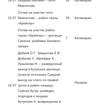
14.07
пещеры Каповая – село
35
Катамаран
Максютово
Сплав на участке село
15.07
Максютово – район скалы
39
Катамаран
«Крейсер»
Сплав на участке район
скалы «Крейсер» – урочище
7
Катамаран
Сакаска, разбивка базового
лагеря
Добров О.Г., Шарунова Е.В.,
Доброва У., Шрейдер А.,
Лукьянова Н. – разведочный
выход в Кутукское урочище
(осмотр источника Сукурай,
выход на плато по правой
Пешком
16.07
тропе в район пещеры
Сумган-Кутук, разведка
подходов к пещере
Кутукская-4, возвращение в