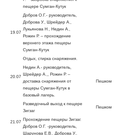
пещере Сумган-Кутук
Добров О.Г.- руководитель,
Доброва У., Шрейдер А.,
Лукьянова Н., Недин А.,
19.07
Рожин Р. – прохождение
верхнего этажа пещеры
Сумган-Кутук
Отдых, стирка снаряжения.
Недин А.- руководитель,
Шрейдер А.,, Рожин Р. –
20.07
доставка снаряжения от
Пешком
пещеры Сумган-Кутук в
базовый лагерь.
Разведочный выход к пещере
Пешком
Зигзаг
Прохождение пещеры Зигзаг.
21.07
Добров О.Г. -руководитель,
Шарунова Е.В., Доброва У.,