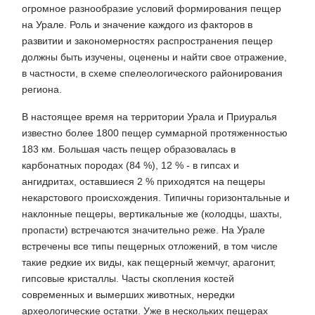
огромное разнообразие условий формирования пещер
на Урале. Роль и значение каждого из факторов в
развитии и закономерностях распространения пещер
должны быть изучены, оценены и найти свое отражение,
в частности, в схеме спелеологического районирования
региона.
В настоящее время на территории Урала и Приуралья
известно более 1800 пещер суммарной протяженностью
183 км. Большая часть пещер образовалась в
карбонатных породах (84 %), 12 % - в гипсах и
ангидритах, оставшиеся 2 % приходятся на пещеры
некарстового происхождения. Типичны го­ризонтальные и
наклонные пещеры, вертикальные же (колодцы, шахты,
пропасти) встречаются значительно реже. На Урале
встречены все типы пещерных отложений, в том числе
такие редкие их виды, как пещерный жемчуг, арагонит,
гипсовые кристаллы. Часты скопления костей
современных и вымерших животных, нередки
археологические остатки. Уже в нескольких пещерах